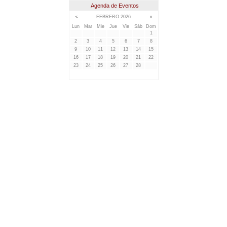
Agenda de Eventos
FEBRERO 2026
Lun
Mar
Mie
Jue
Vie
Sáb
Dom
1
2
3
4
5
6
7
8
9
10
11
12
13
14
15
16
17
18
19
20
21
22
23
24
25
26
27
28