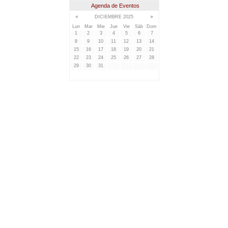
Agenda de Eventos
DICIEMBRE 2025
Lun
Mar
Mie
Jue
Vie
Sáb
Dom
1
2
3
4
5
6
7
8
9
10
11
12
13
14
15
16
17
18
19
20
21
22
23
24
25
26
27
28
29
30
31