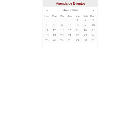
Agenda de Eventos
MAYO 2026
Lun
Mar
Mie
Jue
Vie
Sáb
Dom
1
2
3
4
5
6
7
8
9
10
11
12
13
14
15
16
17
18
19
20
21
22
23
24
25
26
27
28
29
30
31