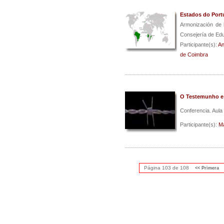
Estados do Port
Armonización de l
Consejería de Edu
Participante(s):
An
de Coimbra
O Testemunho e 
Conferencia. Aul
Participante(s):
Ma
Página 103 de 108
<< Primera