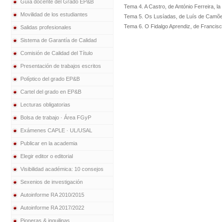
Guía docente del Grado EP&B
Tema 4. A Castro, de António Ferreira, la 
Movilidad de los estudiantes
Tema 5. Os Lusíadas, de Luís de Camõe
Tema 6. O Fidalgo Aprendiz, de Francisc
Salidas profesionales
Sistema de Garantía de Calidad
Comisión de Calidad del Título
Presentación de trabajos escritos
Políptico del grado EP&B
Cartel del grado en EP&B
Lecturas obligatorias
Bolsa de trabajo · Área FGyP
Exámenes CAPLE · UL/USAL
Publicar en la academia
Elegir editor o editorial
Visibilidad académica: 10 consejos
Sexenios de investigación
Autoinforme RA 2010/2015
Autoinforme RA 2017/2022
Pioneras & inquilinas