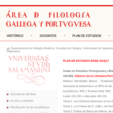
Departamento de
Filología Moderna
,
Facultad de Filología
,
Universidad de Salaman
Salamanca
PLAN DE ESTUDIOS EP&B 2016/17
Grado en Estudios Portugueses y Bra
102.809,
Clásicos de la Literatura Por
Rebeca Hernández Alonso , Evaluación
necesaria la asistencia a un 80% de las
la profesora: 40%  Examen final: 50%
Descripción del título
Lunes 11h-13h y miércoles 10h-11h
Acceso y admisión
Tema 1. Los Géneros Amorosos en la Lí
Tema 2. La Crónica de D. João I, de Fern
Planificación de las enseñanzas
Tema 3. El Auto da Barca do Inferno, de G