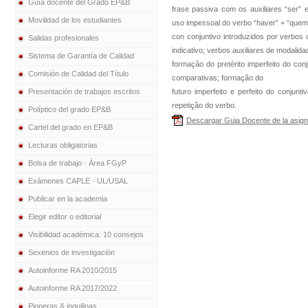
Guía docente del Grado EP&B
frase passiva com os auxiliares “ser” e
Movilidad de los estudiantes
uso impessoal do verbo “haver” + “quem”;
con conjuntivo introduzidos por verbos
Salidas profesionales
indicativo; verbos auxiliares de modalida
Sistema de Garantía de Calidad
formação do pretérito imperfeito do con
Comisión de Calidad del Título
comparativas; formação do
Presentación de trabajos escritos
futuro imperfeito e perfeito do conjun
repetição do verbo.
Políptico del grado EP&B
Descargar Guia Docente de la asign
Cartel del grado en EP&B
Lecturas obligatorias
Bolsa de trabajo · Área FGyP
Exámenes CAPLE · UL/USAL
Publicar en la academia
Elegir editor o editorial
Visibilidad académica: 10 consejos
Sexenios de investigación
Autoinforme RA 2010/2015
Autoinforme RA 2017/2022
Pioneras & inquilinas