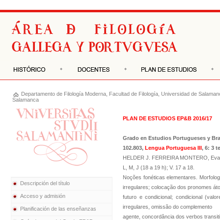
Departamento de
Filología Moderna
,
Facultad de Filología
,
Universidad de Salaman
Salamanca
PLAN DE ESTUDIOS EP&B 2016/17
Grado en Estudios Portugueses y Bra
102.803,
Lengua Portuguesa III
, 6: 3 
HELDER J. FERREIRA MONTERO, Evaluaci
L, M, J (18 a 19 h); V. 17 a 18.
Noções fonéticas elementares. Morfologi
Descripción del título
irregulares; colocação dos pronomes át
Acceso y admisión
futuro e condicional; condicional (valo
irregulares, omissão do complemento
Planificación de las enseñanzas
agente, concordância dos verbos transitiv