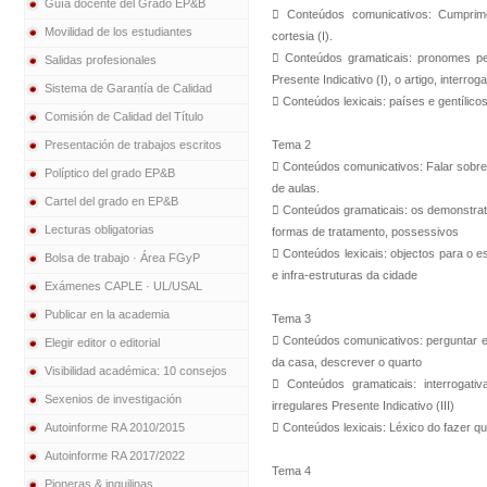
Guía docente del Grado EP&B
 Conteúdos comunicativos: Cumprimen
Movilidad de los estudiantes
cortesia (I).
 Conteúdos gramaticais: pronomes pes
Salidas profesionales
Presente Indicativo (I), o artigo, interrogat
Sistema de Garantía de Calidad
 Conteúdos lexicais: países e gentílico
Comisión de Calidad del Título
Presentación de trabajos escritos
Tema 2
 Conteúdos comunicativos: Falar sobre a
Políptico del grado EP&B
de aulas.
Cartel del grado en EP&B
 Conteúdos gramaticais: os demonstrativ
Lecturas obligatorias
formas de tratamento, possessivos
 Conteúdos lexicais: objectos para o e
Bolsa de trabajo · Área FGyP
e infra-estruturas da cidade
Exámenes CAPLE · UL/USAL
Publicar en la academia
Tema 3
 Conteúdos comunicativos: perguntar e d
Elegir editor o editorial
da casa, descrever o quarto
Visibilidad académica: 10 consejos
 Conteúdos gramaticais: interrogati
Sexenios de investigación
irregulares Presente Indicativo (III)
Autoinforme RA 2010/2015
 Conteúdos lexicais: Léxico do fazer quo
Autoinforme RA 2017/2022
Tema 4
Pioneras & inquilinas