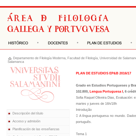
Departamento de
Filología Moderna
,
Facultad de Filología
,
Universidad de Salaman
Salamanca
PLAN DE ESTUDIOS EP&B 2016/17
Grado en Estudios Portugueses y Bra
102.800,
Lengua Portuguesa I
, 6 créd
Sofia Raquel Oliveira Dias, Evaluación: 
martes y jueves de 16h/18h
Introdução
Descripción del título
 A língua portuguesa no mundo. Dados b
Acceso y admisión
português.
Planificación de las enseñanzas
Tema 1