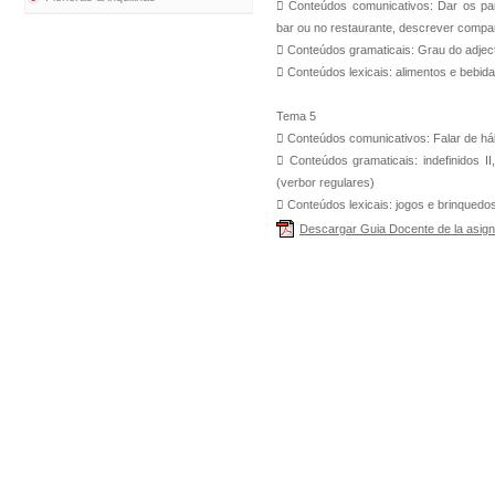
 Conteúdos comunicativos: Dar os para
bar ou no restaurante, descrever compar
 Conteúdos gramaticais: Grau do adjecti
 Conteúdos lexicais: alimentos e bebid
Tema 5
 Conteúdos comunicativos: Falar de h
 Conteúdos gramaticais: indefinidos II, 
(verbor regulares)
 Conteúdos lexicais: jogos e brinquedos,
Descargar Guia Docente de la asign